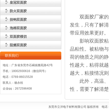
皇冠双面胶
防火双面胶
双面胶厂家
的
挂钩双面胶
发生，只有了解清
泡棉双面胶
带应用效果更好。
双面胶模切
影响双面胶粘性
阻燃双面胶
品粘性。被粘物与
荷的物质之间的静
性越大，粘得就越
地址：广东省东莞市石碣镇雅苑路42号
手机：18002930616（微信同号）
越大，粘接情况则
电话：0769-86015528
此外，高温、低
联系人：杨永桂
性，需要了解清楚
企业qq：2672596408
东莞市立洋电子材料有限公司 版权所有 电话：0769