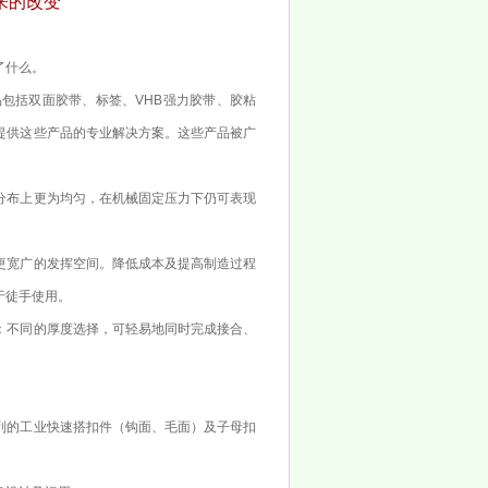
来的改变
了什么。
括双面胶带、标签、VHB强力胶带、胶粘
提供这些产品的专业解决方案。这些产品被广
布上更为均匀，在机械固定压力下仍可表现
宽广的发挥空间。降低成本及提高制造过程
于徒手使用。
不同的厚度选择，可轻易地同时完成接合、
的工业快速搭扣件（钩面、毛面）及子母扣