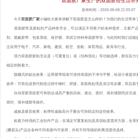
双面胶厂家生产的双面胶给生活带
发布时间：2026-08-08 21:55:07
今天
双面胶厂家
小编给大家来讲解下双面胶是怎么样的？为我们的生活带来
双面胶带及胶粘剂产品种类齐全，可以满足不同客户的各种需求，主要产品包
剂、遮蔽胶带、包装系统、保护膜、和其它特种单面胶带等，与此同时我们还能
泛应用于电子、汽车、家电、建筑、航空、造船、体育用品、家具等行业。
强力双面胶胶粘无论是（可重复位）或（结构强化）等功能选择，胶在应力分
稳定的附着力。
隐藏式的贴合效果：运用胶带组装可保持表面的干净与平整，给设计者提供更
效率：可简化或替代制造过程中铆钉、焊接、表面再处理及清洁等步骤，而且易
自动背胶系统更可有助达成高产量的目标。接合、密封、填补缝隙同步完成：
密封、填补缝隙等操作。
减振及吸音效果：粘弹性减振高分子聚合可协助达到这些效果。
粘着力特强的工业扣件产品：在满足可重复粘扣及高强粘度需求方面，全系列
(蘑菇头)产品在各种不同表面均可使用，并有不同等级的剥离强度供选择。