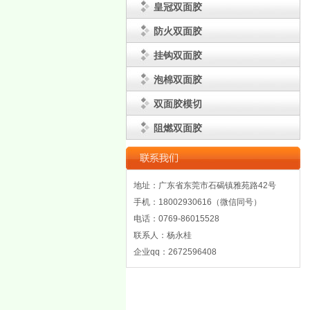
皇冠双面胶
防火双面胶
挂钩双面胶
泡棉双面胶
双面胶模切
阻燃双面胶
地址：广东省东莞市石碣镇雅苑路42号
手机：18002930616（微信同号）
电话：0769-86015528
联系人：杨永桂
企业qq：2672596408