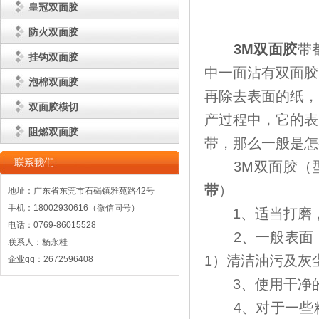
皇冠双面胶
防火双面胶
3M双面胶
带
挂钩双面胶
中一面沾有双面胶
泡棉双面胶
再除去表面的纸，
双面胶模切
产过程中，它的表
阻燃双面胶
带，那么一般是怎
3M双面胶（
带
）
地址：广东省东莞市石碣镇雅苑路42号
手机：18002930616（微信同号）
1、适当打磨，
电话：0769-86015528
2、一般表面，推
联系人：杨永桂
1）清洁油污及灰
企业qq：2672596408
3、使用干净的
4、对于一些粗