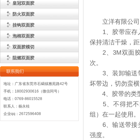
皇冠双面胶
防火双面胶
立洋有限公司
挂钩双面胶
1、胶带应存入
泡棉双面胶
保持清洁干燥，距发
双面胶模切
2、3M双面胶
阻燃双面胶
次。
3、装卸输送带
坏带边，切勿蛮横
地址：广东省东莞市石碣镇雅苑路42号
手机：18002930616（微信同号）
4、胶带的类型
电话：0769-86015528
5、不得把不同
联系人：杨永桂
组）在一起使用。
企业qq：2672596408
6、输送带接头
强度。