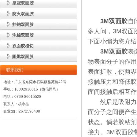
皇冠双面胶
防火双面胶
3M双面胶
自
挂钩双面胶
多人问，3M双面
泡棉双面胶
下面小编为您介绍
双面胶模切
3M双面胶
表
阻燃双面胶
物表面分子的作用
表面扩散，使两界
接触压力和降低胶
地址：广东省东莞市石碣镇雅苑路42号
手机：18002930616（微信同号）
面间接触后相互作
电话：0769-86015528
然后是吸附力的产
联系人：杨永桂
面分子之间便产生
企业qq：2672596408
状态。倘若胶粘剂
接力。3M双面胶