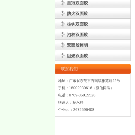
皇冠双面胶
防火双面胶
挂钩双面胶
泡棉双面胶
双面胶模切
阻燃双面胶
地址：广东省东莞市石碣镇雅苑路42号
手机：18002930616（微信同号）
电话：0769-86015528
联系人：杨永桂
企业qq：2672596408