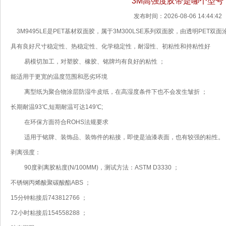
3M高强度胶带是哪个型号
发布时间：2026-08-06 14:44:42
3M9495LE是PET基材双面胶，属于3M300LSE系列双面胶，由透明PE
具有良好尺寸稳定性、热稳定性、化学稳定性，耐湿性、初粘性和持粘性好
易模切加工，对塑胶、橡胶、铭牌均有良好的粘性 ；
能适用于更宽的温度范围和恶劣环境
离型纸为聚合物涂层防湿牛皮纸，在高湿度条件下也不会发生皱折 ；
长期耐温93℃,短期耐温可达149℃;
在环保方面符合ROHS法规要求
适用于铭牌、装饰品、装饰件的粘接，即使是油漆表面，也有较强的粘
剥离强度
：
90度剥离胶粘度(N/100MM)，测试方法：ASTM D3330 ；
不锈钢丙烯酸聚碳酸酯ABS ；
15分钟粘接后743812766 ；
72小时粘接后154558288 ；