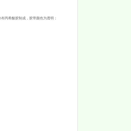
T双面涂布丙希酸胶制成，胶带颜色为透明；
性。