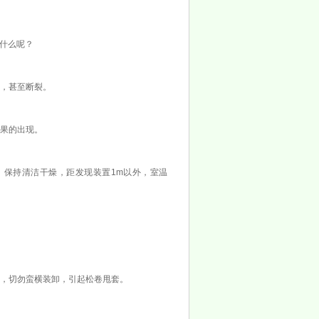
些
什么呢？
，甚至断裂。
果的出现。
保持清洁干燥，距发现装置1m以外，室温
，切勿蛮横装卸，引起松卷甩套。