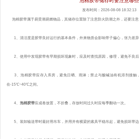
泡棉胶带储存时要注意哪
发布时间：2026-08-08 18:32:13
泡棉胶带属于易受潮易燃物品，其储存位置除了注意防火防潮之外，还要注意
1、清洁度是胶带良好运行的基本条件，外来物质会影响带子偏心，张力差异
2、使用中发现胶带有早期损坏现象时，应及时查找原因，修理，避免不良后
3、泡棉胶带应存入库房，避免日晒、雨淋；禁止与酸碱油有机溶剂接触，
在-15℃~40℃之间。
4、
泡棉胶带
应成卷放置，不折叠，存放时间过久时应每季翻动一次。
5、装卸输送带时最好用吊车，并用并有横梁的索具平稳吊起，避免损坏带边