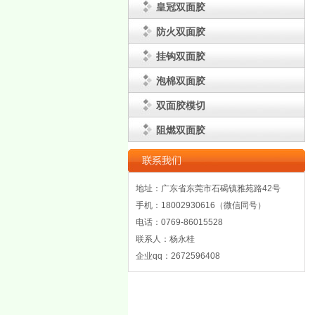
皇冠双面胶
防火双面胶
挂钩双面胶
泡棉双面胶
双面胶模切
阻燃双面胶
地址：广东省东莞市石碣镇雅苑路42号
手机：18002930616（微信同号）
电话：0769-86015528
联系人：杨永桂
企业qq：2672596408