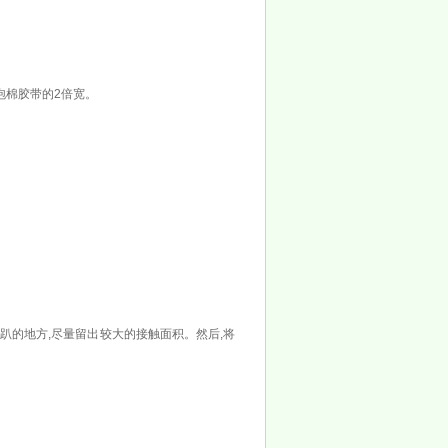
泡棉胶带的2倍宽。
的地方,尽量留出较大的接触面积。然后,将