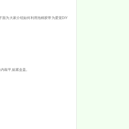
,下面为大家介绍如何利用泡棉胶带为爱宠DIY
。
内敲平,贴紧盒盖。