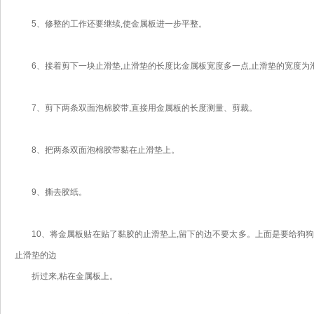
5、修整的工作还要继续,使金属板进一步平整。
6、接着剪下一块止滑垫,止滑垫的长度比金属板宽度多一点,止滑垫的宽度为
7、剪下两条双面泡棉胶带,直接用金属板的长度测量、剪裁。
8、把两条双面泡棉胶带黏在止滑垫上。
9、撕去胶纸。
10、将金属板贴在贴了黏胶的止滑垫上,留下的边不要太多。上面是要给狗狗趴
止滑垫的边
折过来,粘在金属板上。