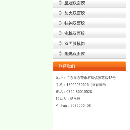
皇冠双面胶
防火双面胶
挂钩双面胶
泡棉双面胶
双面胶模切
阻燃双面胶
地址：广东省东莞市石碣镇雅苑路42号
手机：18002930616（微信同号）
电话：0769-86015528
联系人：杨永桂
企业qq：2672596408