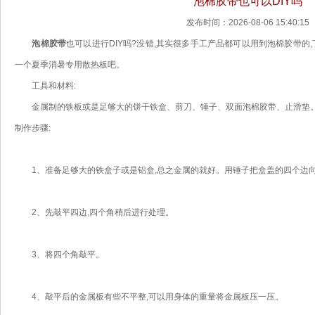
泡棉胶带也可以DIY吗
发布时间：2026-08-06 15:40:15
泡棉胶带
也可以进行DIY吗?没错,其实很多手工产品都可以用到泡棉胶带的
一个夏季消暑专用散热板吧。
工具和材料:
金属制的铁板或是足够大的饼干铁盒、剪刀、锤子、双面泡棉胶带、止滑垫
制作步骤:
1、准备足够大的铁盒子或是铝盒,总之金属的就好。用锤子把盒盖的四个边向
2、先敲平四边,四个角稍后进行处理。
3、将四个角敲平。
4、敲平后的金属板有些不平整,可以用身体的重量将金属板压一压。