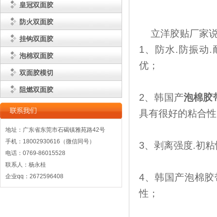
皇冠双面胶
防火双面胶
立洋胶贴厂家说
挂钩双面胶
1、防水.防振动
泡棉双面胶
优；
双面胶模切
阻燃双面胶
2、韩国产
泡棉胶
具有很好的粘合性
地址：广东省东莞市石碣镇雅苑路42号
手机：18002930616（微信同号）
3、剥离强度.初
电话：0769-86015528
联系人：杨永桂
4、韩国产泡棉胶
企业qq：2672596408
性；