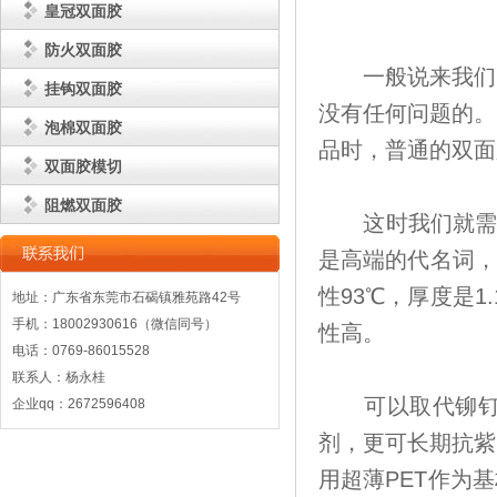
皇冠双面胶
防火双面胶
一般说来我们日
挂钩双面胶
没有任何问题的。
泡棉双面胶
品时，普通的双面
双面胶模切
阻燃双面胶
这时我们就需要
是高端的代名词，
性93℃，厚度是1
地址：广东省东莞市石碣镇雅苑路42号
手机：18002930616（微信同号）
性高。
电话：0769-86015528
联系人：杨永桂
可以取代铆钉，
企业qq：2672596408
剂，更可长期抗紫
用超薄PET作为