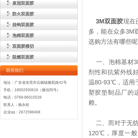
皇冠双面胶
防火双面胶
3M双面胶
现在
挂钩双面胶
多，能在众多3M
泡棉双面胶
选购方法有哪些呢
双面胶模切
阻燃双面胶
一、泡棉基材3
剂性和抗紫外线好，
温80-93℃，
地址：广东省东莞市石碣镇雅苑路42号
手机：18002930616（微信同号）
塑胶垫制品厂的
电话：0769-86015528
赖。
联系人：杨永桂
企业qq：2672596408
二、而对于无纺布
120℃，厚度一般