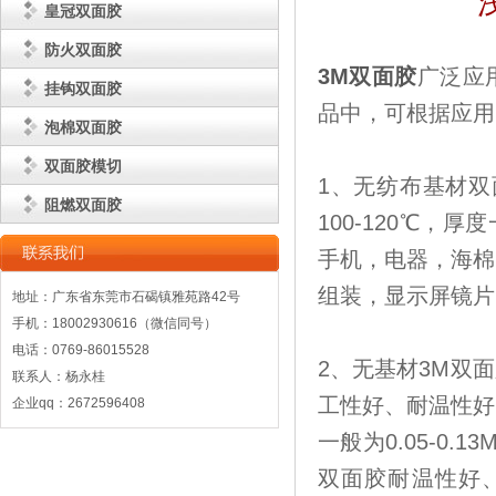
皇冠双面胶
防火双面胶
3M双面胶
广泛应
挂钩双面胶
品中，可根据应用
泡棉双面胶
双面胶模切
1、无纺布基材双
阻燃双面胶
100-120℃，
手机，电器，海棉
组装，显示屏镜片
地址：广东省东莞市石碣镇雅苑路42号
手机：18002930616（微信同号）
电话：0769-86015528
2、无基材3M双
联系人：杨永桂
工性好、耐温性好，
企业qq：2672596408
一般为0.05-0
双面胶耐温性好、